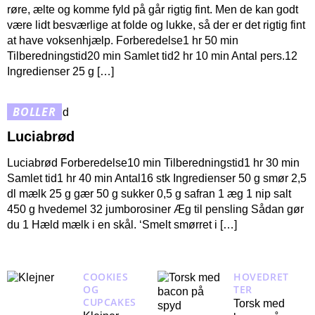
røre, ælte og komme fyld på går rigtig fint. Men de kan godt
være lidt besværlige at folde og lukke, så der er det rigtig fint
at have voksenhjælp. Forberedelse1 hr 50 min
Tilberedningstid20 min Samlet tid2 hr 10 min Antal pers.12
Ingredienser 25 g […]
BOLLER
Luciabrød
Luciabrød Forberedelse10 min Tilberedningstid1 hr 30 min
Samlet tid1 hr 40 min Antal16 stk Ingredienser 50 g smør 2,5
dl mælk 25 g gær 50 g sukker 0,5 g safran 1 æg 1 nip salt
450 g hvedemel 32 jumborosiner Æg til pensling Sådan gør
du 1 Hæld mælk i en skål. ‘Smelt smørret i […]
COOKIES
HOVEDRET
OG
TER
CUPCAKES
Torsk med