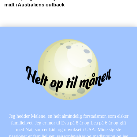
midt i Australiens outback
Jeg hedder Malene, en helt almindelig forstadsmor, som elsker
familielivet. Jeg er mor til Eva på 8 år og Lea på 6 år og gift
med Nat, som er født og opvokset i USA. Mine største
passioner er familielivet, rejseoplevelser og madlavning og jeg