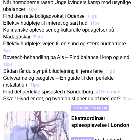
Når hormonerne raser: Unge kvinders kamp mod usynlige
Tips
ubalancer
Tips
Find den rette boligadvokat i Odense
Tips
Effektiv hudpleje til irriteret og sart hud
Kulinariske oplevelser og kulturelle opdagelser på
Tips
Madagaskar
Effektiv hudpleje: vejen til en sund og stærk hudbarriere
Tips
Bowtech-behandling på Als – Find balance i krop og sind
Tips
Tips
Sådan får du styr på biludlejning til jeres ferie
Gulvvarme og trægulve – En guide til den perfekte
Tips
installation
Aftensmad
Find det perfekte spisested i Sønderborg
Tips
Skæl: Hvad er det, og hvordan slipper du af med det?
STORBRITTANIEN
Ekstraordinær
spiseoplevelse i London