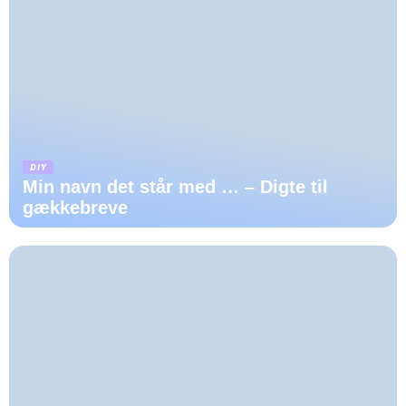
DIY
Min navn det står med … – Digte til
gækkebreve