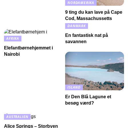
NORDAMERIKA
9 ting du kan lave på Cape
Cod, Massachussetts
DANMARK
En fantastisk nat på
AFRIKA
savannen
Elefantbørnehjemmet i
Nairobi
ISLAND
Er Den Blå Lagune et
besøg værd?
AUSTRALIEN
Alice Springs – Storbyen