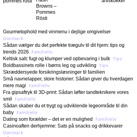
artiskokker
Browns –
Pommes
Rösti
Gourmetophold med vinmenu i dejlige omgivelser
Danmark
Sådan vælger du det perfekte trægulv til dit hjem: tips og
Familieliv
trends 2026
Tips
Keltisk salt: fugt og klumper ved opbevaring i bulk
Tips
Boldbassinets rolle i børns leg og udvikling
Skræddersyede forsikringsløsninger til familien
Små navnelapper, store historier: Sådan giver du hverdagen
Familieliv
mere magi
Fra gipsaftryk til 3D-print: Sådan løfter tandteknikere vores
Familieliv
smil
Sådan skaber du et trygt og udviklende legeområde til din
Familieliv
baby
Familieliv
Dating som forælder – det er en mulighed
Casinoaften derhjemme: Sats på snacks og drikkevarer
Danmark