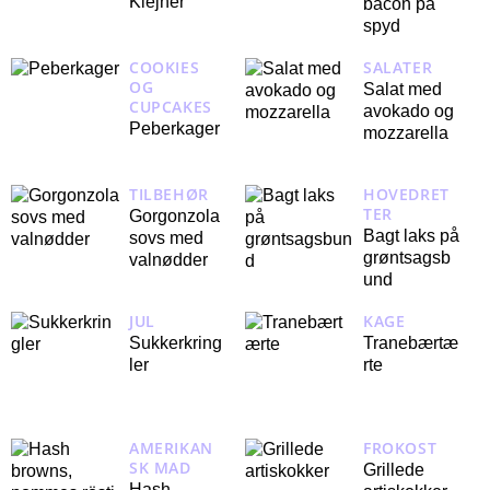
Klejner
bacon på
spyd
COOKIES
SALATER
OG
Salat med
CUPCAKES
avokado og
Peberkager
mozzarella
TILBEHØR
HOVEDRET
TER
Gorgonzola
Bagt laks på
sovs med
grøntsagsb
valnødder
und
JUL
KAGE
Sukkerkring
Tranebærtæ
ler
rte
AMERIKAN
FROKOST
SK MAD
Grillede
Hash