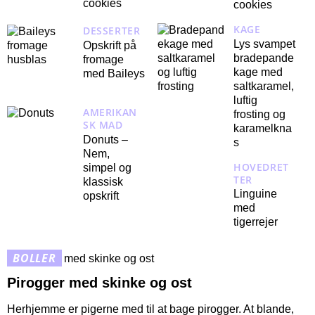
cookies
cookies
KAGE
DESSERTER
Lys svampet
Opskrift på
bradepande
fromage
kage med
med Baileys
saltkaramel,
luftig
AMERIKAN
frosting og
SK MAD
karamelkna
Donuts –
s
Nem,
HOVEDRET
simpel og
TER
klassisk
Linguine
opskrift
med
tigerrejer
BOLLER
Pirogger med skinke og ost
Herhjemme er pigerne med til at bage pirogger. At blande,