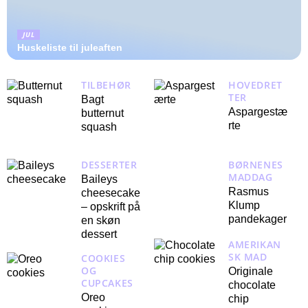
JUL
Huskeliste til juleaften
TILBEHØR
HOVEDRET
TER
Bagt
Aspargestæ
butternut
rte
squash
DESSERTER
BØRNENES
MADDAG
Baileys
Rasmus
cheesecake
Klump
– opskrift på
pandekager
en skøn
dessert
AMERIKAN
SK MAD
COOKIES
OG
Originale
CUPCAKES
chocolate
Oreo
chip