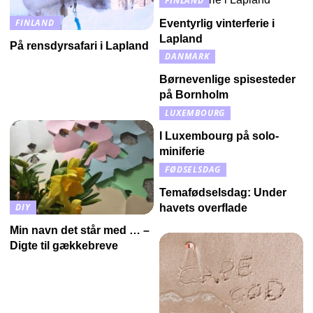
FINLAND
FINLAND
Eventyrlig vinterferie i
Lapland
På rensdyrsafari i Lapland
DANMARK
Børnevenlige spisesteder
på Bornholm
LUXEMBOURG
I Luxembourg på solo-
miniferie
FØDSELSDAG
Temafødselsdag: Under
DIY
havets overflade
Min navn det står med … –
Digte til gækkebreve