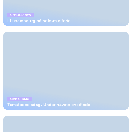
LUXEMBOURG
I Luxembourg på solo-miniferie
FØDSELSDAG
Temafødselsdag: Under havets overflade