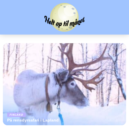
FINLAND
På rensdyrsafari i Lapland