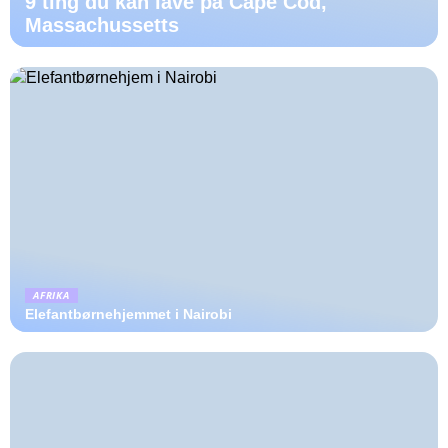
9 ting du kan lave på Cape Cod,
Massachussetts
AFRIKA
Elefantbørnehjemmet i Nairobi