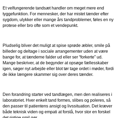
Et velfungerende tandsæt handler om meget mere end
tyggefunktion. For mennesker, der har mistet tænder efter
sygdom, ulykker eller mange års tandproblemer, føles en ny
protese eller bro ofte som et vendepunkt.
​ ​
Pludselig bliver det muligt at spise sprøde æbler, smile på
billeder og deltage i sociale arrangementer uden at være
bange for, at tænderne falder ud eller ser “forkerte” ud.
Mange beskriver, at de begynder at opsøge fællesskaber
igen, søger nyt arbejde eller blot tør tage ordet i møder, fordi
de ikke længere skammer sig over deres tænder.
​ ​
Den forandring starter ved tandlægen, men den realiseres i
laboratoriet. Hver enkelt tand formes, slibes og poleres, så
den passer til patientens ansigt og livssituation. Det kræver
både teknisk viden og empati at forstå, hvor stor en forskel
det rigtige smil gør.