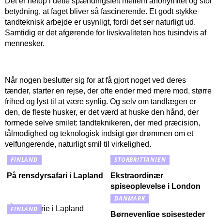
Det er netop i dette spændingsfelt mellem anonymitet og stor
betydning, at faget bliver så fascinerende. Et godt stykke
tandteknisk arbejde er usynligt, fordi det ser naturligt ud.
Samtidig er det afgørende for livskvaliteten hos tusindvis af
mennesker.
​ ​
Når nogen beslutter sig for at få gjort noget ved deres
tænder, starter en rejse, der ofte ender med mere mod, større
frihed og lyst til at være synlig. Og selv om tandlægen er
den, de fleste husker, er det værd at huske den hånd, der
formede selve smilet: tandteknikeren, der med præcision,
tålmodighed og teknologisk indsigt gør drømmen om et
velfungerende, naturligt smil til virkelighed.
FINLAND
STORBRITTANIEN
På rensdyrsafari i Lapland
Ekstraordinær
spiseoplevelse i London
DANMARK
FINLAND
Børnevenlige spisesteder