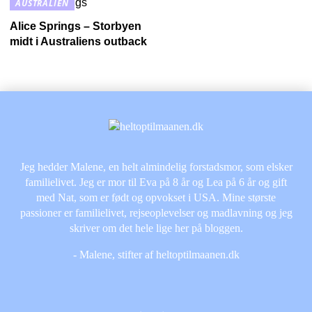
AUSTRALIEN
Alice Springs – Storbyen
midt i Australiens outback
Jeg hedder Malene, en helt almindelig forstadsmor, som elsker
familielivet. Jeg er mor til Eva på 8 år og Lea på 6 år og gift
med Nat, som er født og opvokset i USA. Mine største
passioner er familielivet, rejseoplevelser og madlavning og jeg
skriver om det hele lige her på bloggen.
- Malene, stifter af heltoptilmaanen.dk