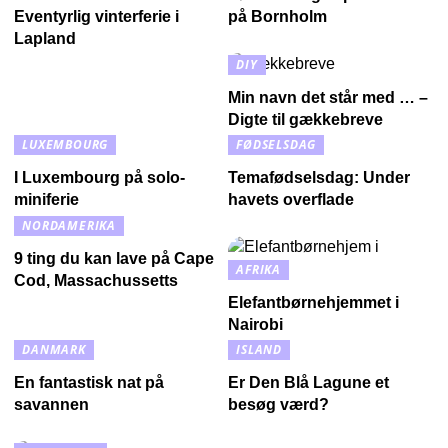
Eventyrlig vinterferie i
på Bornholm
Lapland
DIY
Min navn det står med … –
Digte til gækkebreve
LUXEMBOURG
FØDSELSDAG
I Luxembourg på solo-
Temafødselsdag: Under
miniferie
havets overflade
NORDAMERIKA
9 ting du kan lave på Cape
AFRIKA
Cod, Massachussetts
Elefantbørnehjemmet i
Nairobi
DANMARK
ISLAND
En fantastisk nat på
Er Den Blå Lagune et
savannen
besøg værd?