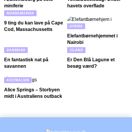
miniferie
havets overflade
NORDAMERIKA
9 ting du kan lave på Cape
AFRIKA
Cod, Massachussetts
Elefantbørnehjemmet i
Nairobi
DANMARK
ISLAND
En fantastisk nat på
Er Den Blå Lagune et
savannen
besøg værd?
AUSTRALIEN
Alice Springs – Storbyen
midt i Australiens outback