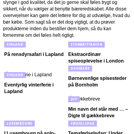
slynge i god kvalitet, da det jo gerne skal føles trygt og
sikkert, når du vælger at benytte bæreredskabet. Alle disse
overvejelser kan gøre det lettere for dig at udvælge, hvad du
bør købe. Som sagt så er det dog vigtigt, at du prøver
produkterne inden du bestiller dem hjem, så du kan
fornemme om det føles helt rigtigt.
FINLAND
STORBRITTANIEN
På rensdyrsafari i Lapland
Ekstraordinær
spiseoplevelse i London
DANMARK
FINLAND
Børnevenlige spisesteder
Eventyrlig vinterferie i
på Bornholm
Lapland
DIY
Min navn det står med … –
Digte til gækkebreve
LUXEMBOURG
FØDSELSDAG
I Luxembourg på solo-
Temafødselsdag: Under