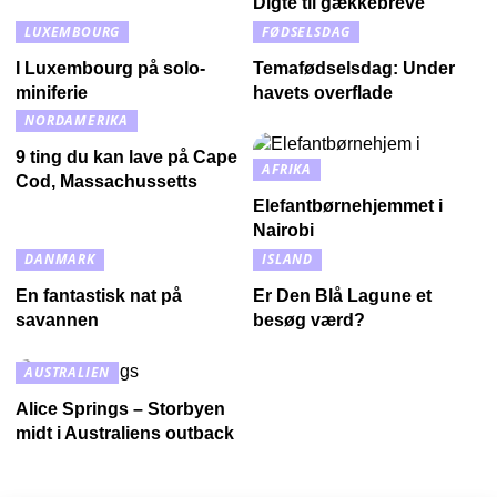
Digte til gækkebreve
LUXEMBOURG
FØDSELSDAG
I Luxembourg på solo-
Temafødselsdag: Under
miniferie
havets overflade
NORDAMERIKA
9 ting du kan lave på Cape
AFRIKA
Cod, Massachussetts
Elefantbørnehjemmet i
Nairobi
DANMARK
ISLAND
En fantastisk nat på
Er Den Blå Lagune et
savannen
besøg værd?
AUSTRALIEN
Alice Springs – Storbyen
midt i Australiens outback