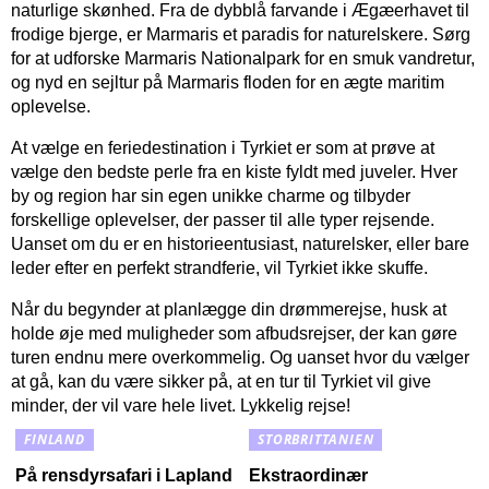
naturlige skønhed. Fra de dybblå farvande i Ægæerhavet til
frodige bjerge, er Marmaris et paradis for naturelskere. Sørg
for at udforske Marmaris Nationalpark for en smuk vandretur,
og nyd en sejltur på Marmaris floden for en ægte maritim
oplevelse.
At vælge en feriedestination i Tyrkiet er som at prøve at
vælge den bedste perle fra en kiste fyldt med juveler. Hver
by og region har sin egen unikke charme og tilbyder
forskellige oplevelser, der passer til alle typer rejsende.
Uanset om du er en historieentusiast, naturelsker, eller bare
leder efter en perfekt strandferie, vil Tyrkiet ikke skuffe.
Når du begynder at planlægge din drømmerejse, husk at
holde øje med muligheder som afbudsrejser, der kan gøre
turen endnu mere overkommelig. Og uanset hvor du vælger
at gå, kan du være sikker på, at en tur til Tyrkiet vil give
minder, der vil vare hele livet. Lykkelig rejse!
FINLAND
STORBRITTANIEN
På rensdyrsafari i Lapland
Ekstraordinær