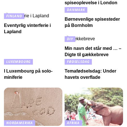
spiseoplevelse i London
DANMARK
FINLAND
Børnevenlige spisesteder
Eventyrlig vinterferie i
på Bornholm
Lapland
DIY
Min navn det står med … –
Digte til gækkebreve
LUXEMBOURG
FØDSELSDAG
I Luxembourg på solo-
Temafødselsdag: Under
miniferie
havets overflade
NORDAMERIKA
AFRIKA