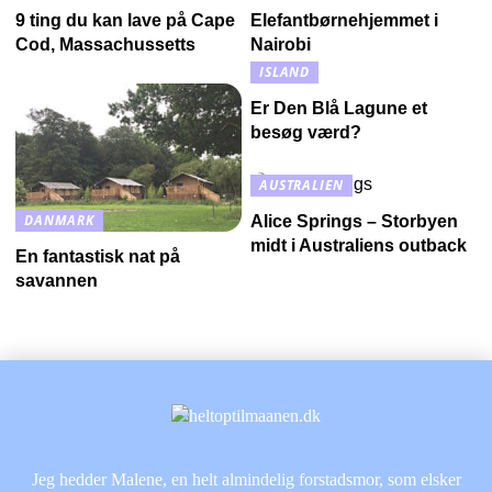
9 ting du kan lave på Cape
Elefantbørnehjemmet i
Cod, Massachussetts
Nairobi
ISLAND
Er Den Blå Lagune et
besøg værd?
AUSTRALIEN
DANMARK
Alice Springs – Storbyen
midt i Australiens outback
En fantastisk nat på
savannen
Jeg hedder Malene, en helt almindelig forstadsmor, som elsker