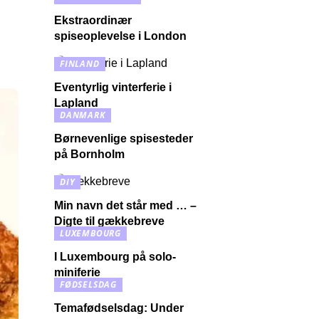
Ekstraordinær
spiseoplevelse i London
FINLAND
Eventyrlig vinterferie i
Lapland
DANMARK
Børnevenlige spisesteder
på Bornholm
DIY
Min navn det står med … –
Digte til gækkebreve
LUXEMBOURG
I Luxembourg på solo-
miniferie
FØDSELSDAG
Temafødselsdag: Under