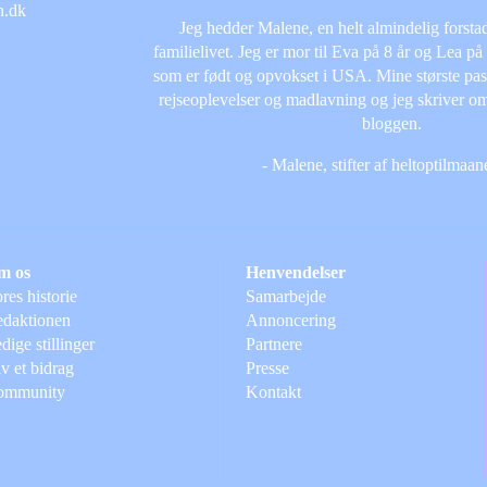
Jeg hedder Malene, en helt almindelig forsta
familielivet. Jeg er mor til Eva på 8 år og Lea på
som er født og opvokset i USA. Mine største passi
rejseoplevelser og madlavning og jeg skriver om
bloggen.
- Malene, stifter af heltoptilmaa
m os
Henvendelser
res historie
Samarbejde
daktionen
Annoncering
dige stillinger
Partnere
v et bidrag
Presse
ommunity
Kontakt