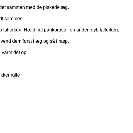
d det sammen med de piskede æg.
godt sammen.
tallerken. Hæld lidt pankorasp i en anden dyb tallerken.
end dem først i æg og så i rasp.
 varm det op.
.
kkenrulle