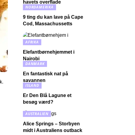
havets overflade
NORDAMERIKA
9 ting du kan lave på Cape
Cod, Massachussetts
AFRIKA
Elefantbørnehjemmet i
Nairobi
DANMARK
En fantastisk nat på
savannen
k.
ISLAND
Er Den Blå Lagune et
besøg værd?
AUSTRALIEN
Alice Springs – Storbyen
midt i Australiens outback