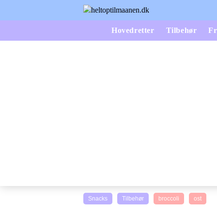
Hovedretter
Tilbehør
Fr
Snacks
Tilbehør
broccoli
ost