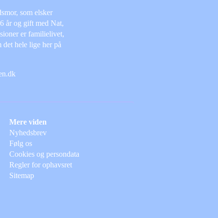
dsmor, som elsker
 6 år og gift med Nat,
oner er familielivet,
 det hele lige her på
nen.dk
Mere viden
Nyhedsbrev
Følg os
Cookies og persondata
Regler for ophavsret
Sitemap