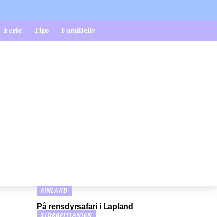
Ferie
Tips
Familieliv
FINLAND
På rensdyrsafari i Lapland
STORBRITTANIEN