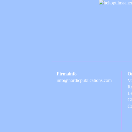
Firmainfo
O
info@nordicpublications.com
Vo
Re
Le
Gi
C