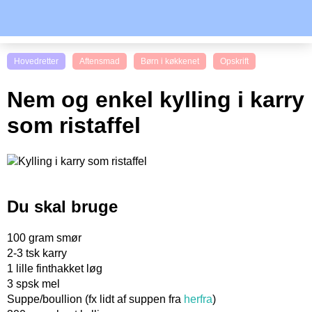
Hovedretter
Aftensmad
Børn i køkkenet
Opskrift
Nem og enkel kylling i karry
som ristaffel
Du skal bruge
100 gram smør
2-3 tsk karry
1 lille finthakket løg
3 spsk mel
Suppe/boullion (fx lidt af suppen fra
herfra
)