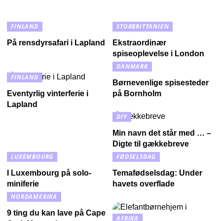
FINLAND
STORBRITTANIEN
På rensdyrsafari i Lapland
Ekstraordinær
spiseoplevelse i London
DANMARK
FINLAND
Børnevenlige spisesteder
Eventyrlig vinterferie i
på Bornholm
Lapland
DIY
Min navn det står med … –
Digte til gækkebreve
LUXEMBOURG
FØDSELSDAG
I Luxembourg på solo-
Temafødselsdag: Under
miniferie
havets overflade
NORDAMERIKA
9 ting du kan lave på Cape
AFRIKA