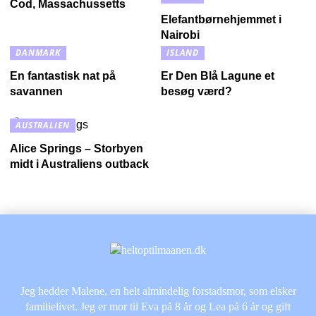
Cod, Massachussetts
Elefantbørnehjemmet i
Nairobi
DANMARK
ISLAND
En fantastisk nat på
Er Den Blå Lagune et
savannen
besøg værd?
AUSTRALIEN
Alice Springs – Storbyen
midt i Australiens outback
Jeg hedder Malene, en helt almindelig forstadsmor, som elsker
familielivet. Jeg er mor til Eva på 8 år og Lea på 6 år og gift