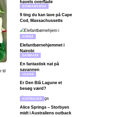
havets overflade
NORDAMERIKA
9 ting du kan lave på Cape
Cod, Massachussetts
AFRIKA
Elefantbørnehjemmet i
Nairobi
DANMARK
En fantastisk nat på
savannen
 til
ISLAND
Er Den Blå Lagune et
besøg værd?
AUSTRALIEN
Alice Springs – Storbyen
midt i Australiens outback