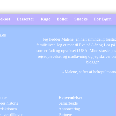
okost
Desserter
Kage
Boller
Snacks
For Børn
Jeg hedder Malene, en helt almindelig forsta
familielivet. Jeg er mor til Eva på 8 år og Lea på
som er født og opvokset i USA. Mine største passi
rejseoplevelser og madlavning og jeg skriver om
bloggen.
- Malene, stifter af heltoptilmaa
m os
Henvendelser
res historie
Samarbejde
daktionen
Annoncering
dige stillinger
Partnere