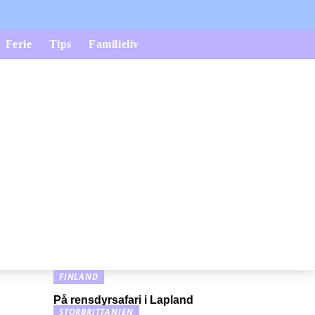
Ferie
Tips
Familieliv
FINLAND
På rensdyrsafari i Lapland
STORBRITTANIEN