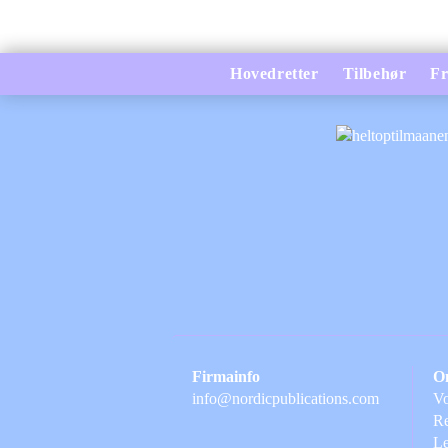
Hovedretter
Tilbehør
Fr
Firmainfo
O
info@nordicpublications.com
Vo
Re
Le