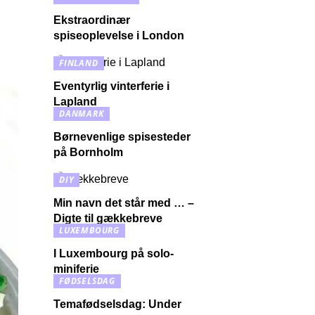
Ekstraordinær
spiseoplevelse i London
FINLAND
Eventyrlig vinterferie i
Lapland
DANMARK
Børnevenlige spisesteder
på Bornholm
DIY
Min navn det står med … –
Digte til gækkebreve
LUXEMBOURG
I Luxembourg på solo-
miniferie
FØDSELSDAG
Temafødselsdag: Under