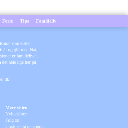
Ferie
Tips
Familieliv
dsmor, som elsker
 6 år og gift med Nat,
oner er familielivet,
 det hele lige her på
nen.dk
Mere viden
Nyhedsbrev
Følg os
Cookies og persondata