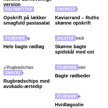
version
PASTARETTER
FROKOST
Opskrift på lækker
Kaviarrand – Ruths
smagfuld pastasalat
skønne opskrift
TILBEHØR
SALATER
Hele bagte rødløg
Skønne bagte
spidskål med ost
TILBEHØR
SNACKS
Bagte rødbeder
Rugbrødschips med
avokado-ærtedip
TILBEHØR
Hvidløgsolie