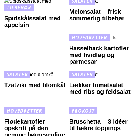
SALATER
TILBEHØR
Melonsalat – frisk
Spidskålssalat med
sommerlig tilbehør
appelsin
HOVEDRETTER
Hasselback kartofler
med hvidløg og
parmesan
SALATER
SALATER
Tzatziki med blomkål
Lækker tomatsalat
med ribs og feldsalat
HOVEDRETTER
FROKOST
Flødekartofler –
Bruschetta – 3 idéer
opskrift på den
til lækre toppings
nemme børnevenlige