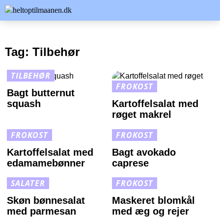
Tag:
Tilbehør
TILBEHØR
FROKOST
Bagt butternut
squash
Kartoffelsalat med
røget makrel
FROKOST
FROKOST
Kartoffelsalat med
Bagt avokado
edamamebønner
caprese
SALATER
FROKOST
Skøn bønnesalat
Maskeret blomkål
med parmesan
med æg og rejer