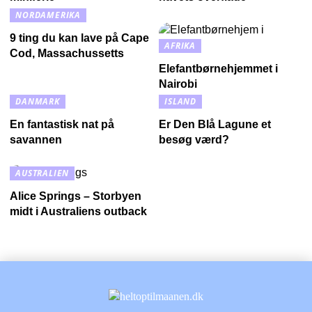
NORDAMERIKA
9 ting du kan lave på Cape
AFRIKA
Cod, Massachussetts
Elefantbørnehjemmet i
Nairobi
DANMARK
ISLAND
En fantastisk nat på
Er Den Blå Lagune et
savannen
besøg værd?
AUSTRALIEN
Alice Springs – Storbyen
midt i Australiens outback