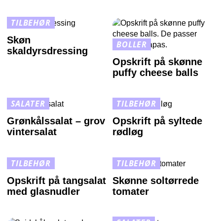
TILBEHØR
Skøn
BOLLER
skaldyrsdressing
Opskrift på skønne
puffy cheese balls
SALATER
TILBEHØR
Grønkålssalat – grov
Opskrift på syltede
vintersalat
rødløg
TILBEHØR
TILBEHØR
Opskrift på tangsalat
Skønne soltørrede
med glasnudler
tomater