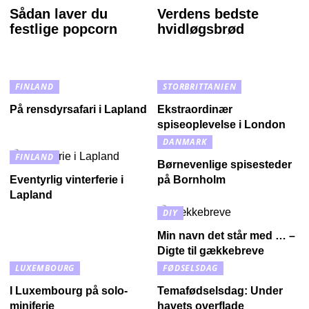
Sådan laver du
Verdens bedste
festlige popcorn
hvidløgsbrød
FINLAND
STORBRITTANIEN
På rensdyrsafari i Lapland
Ekstraordinær
spiseoplevelse i London
DANMARK
FINLAND
Børnevenlige spisesteder
Eventyrlig vinterferie i
på Bornholm
Lapland
DIY
Min navn det står med … –
Digte til gækkebreve
LUXEMBOURG
FØDSELSDAG
I Luxembourg på solo-
Temafødselsdag: Under
miniferie
havets overflade