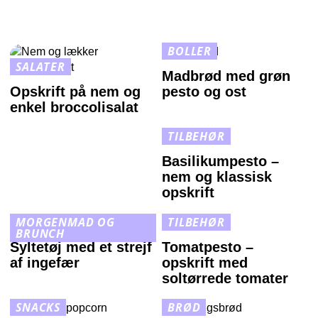
BOLLER
SALATER
Madbrød med grøn
Opskrift på nem og
pesto og ost
enkel broccolisalat
TILBEHØR
Basilikumpesto –
nem og klassisk
opskrift
MORGENMAD OG
TILBEHØR
BRUNCH
Syltetøj med et strejf
Tomatpesto –
af ingefær
opskrift med
soltørrede tomater
SNACKS
BRØD