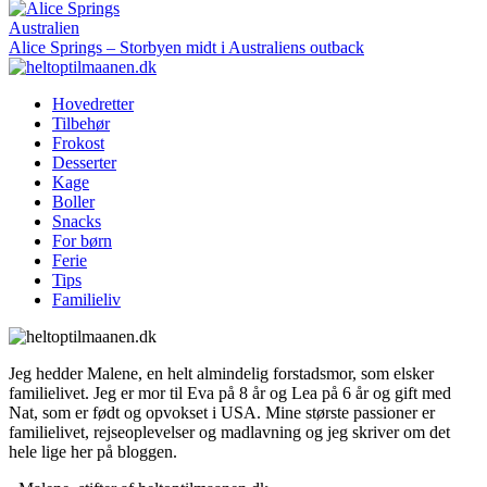
Australien
Alice Springs – Storbyen midt i Australiens outback
Hovedretter
Tilbehør
Frokost
Desserter
Kage
Boller
Snacks
For børn
Ferie
Tips
Familieliv
Jeg hedder Malene, en helt almindelig forstadsmor, som elsker
familielivet. Jeg er mor til Eva på 8 år og Lea på 6 år og gift med
Nat, som er født og opvokset i USA. Mine største passioner er
familielivet, rejseoplevelser og madlavning og jeg skriver om det
hele lige her på bloggen.