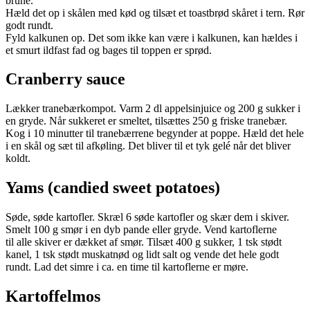
brune.
Hæld det op i skålen med kød og tilsæt et toastbrød skåret i tern. Rør
godt rundt.
Fyld kalkunen op. Det som ikke kan være i kalkunen, kan hældes i
et smurt ildfast fad og bages til toppen er sprød.
Cranberry sauce
Lækker tranebærkompot. Varm 2 dl appelsinjuice og 200 g sukker i
en gryde. Når sukkeret er smeltet, tilsættes 250 g friske tranebær.
Kog i 10 minutter til tranebærrene begynder at poppe. Hæld det hele
i en skål og sæt til afkøling. Det bliver til et tyk gelé når det bliver
koldt.
Yams (candied sweet potatoes)
Søde, søde kartofler. Skræl 6 søde kartofler og skær dem i skiver.
Smelt 100 g smør i en dyb pande eller gryde. Vend kartoflerne
til alle skiver er dækket af smør. Tilsæt 400 g sukker, 1 tsk stødt
kanel, 1 tsk stødt muskatnød og lidt salt og vende det hele godt
rundt. Lad det simre i ca. en time til kartoflerne er møre.
Kartoffelmos