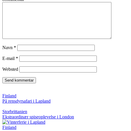
Navn
*
E-mail
*
Websted
Finland
På rensdyrsafari i Lapland
Storbrittanien
Ekstraordinær spiseoplevelse i London
Finland