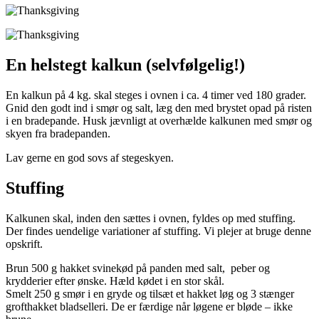
En helstegt kalkun (selvfølgelig!)
En kalkun på 4 kg. skal steges i ovnen i ca. 4 timer ved 180 grader.
Gnid den godt ind i smør og salt, læg den med brystet opad på risten
i en bradepande. Husk jævnligt at overhælde kalkunen med smør og
skyen fra bradepanden.
Lav gerne en god sovs af stegeskyen.
Stuffing
Kalkunen skal, inden den sættes i ovnen, fyldes op med stuffing.
Der findes uendelige variationer af stuffing. Vi plejer at bruge denne
opskrift.
Brun 500 g hakket svinekød på panden med salt, peber og
krydderier efter ønske. Hæld kødet i en stor skål.
Smelt 250 g smør i en gryde og tilsæt et hakket løg og 3 stænger
grofthakket bladselleri. De er færdige når løgene er bløde – ikke