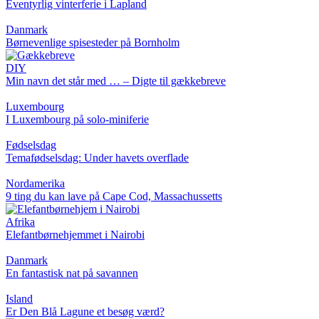
Eventyrlig vinterferie i Lapland
Danmark
Børnevenlige spisesteder på Bornholm
DIY
Min navn det står med … – Digte til gækkebreve
Luxembourg
I Luxembourg på solo-miniferie
Fødselsdag
Temafødselsdag: Under havets overflade
Nordamerika
9 ting du kan lave på Cape Cod, Massachussetts
Afrika
Elefantbørnehjemmet i Nairobi
Danmark
En fantastisk nat på savannen
Island
Er Den Blå Lagune et besøg værd?