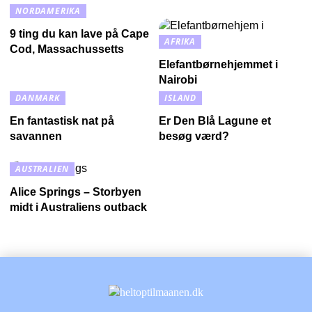
NORDAMERIKA
9 ting du kan lave på Cape
AFRIKA
Cod, Massachussetts
Elefantbørnehjemmet i
Nairobi
DANMARK
ISLAND
En fantastisk nat på
Er Den Blå Lagune et
savannen
besøg værd?
AUSTRALIEN
Alice Springs – Storbyen
midt i Australiens outback