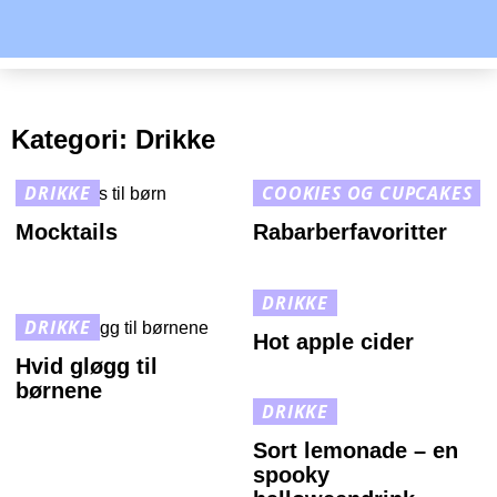
Kategori:
Drikke
DRIKKE
COOKIES OG CUPCAKES
Mocktails
Rabarberfavoritter
DRIKKE
DRIKKE
Hot apple cider
Hvid gløgg til
børnene
DRIKKE
Sort lemonade – en
spooky