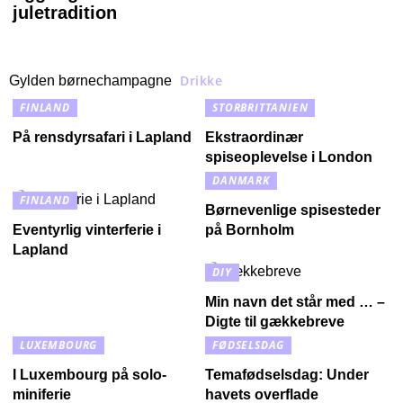
juletradition
Drikke
Gylden børnechampagne
FINLAND
STORBRITTANIEN
På rensdyrsafari i Lapland
Ekstraordinær
spiseoplevelse i London
DANMARK
FINLAND
Børnevenlige spisesteder
Eventyrlig vinterferie i
på Bornholm
Lapland
DIY
Min navn det står med … –
Digte til gækkebreve
LUXEMBOURG
FØDSELSDAG
I Luxembourg på solo-
Temafødselsdag: Under
miniferie
havets overflade