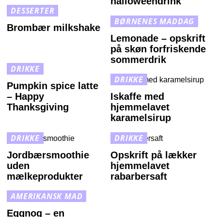
halloweendrink
DESSERTER
BØRNENES MADDAG
Brombær milkshake
Lemonade – opskrift
på skøn forfriskende
sommerdrik
DRIKKE
DRIKKE
Pumpkin spice latte
– Happy
Iskaffe med
Thanksgiving
hjemmelavet
karamelsirup
DRIKKE
DRIKKE
Jordbærsmoothie
Opskrift på lækker
uden
hjemmelavet
mælkeprodukter
rabarbersaft
AMERIKANSK MAD
Eggnog – en